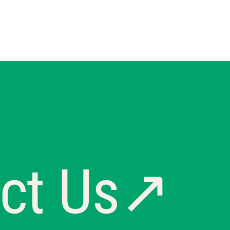
act Us↗