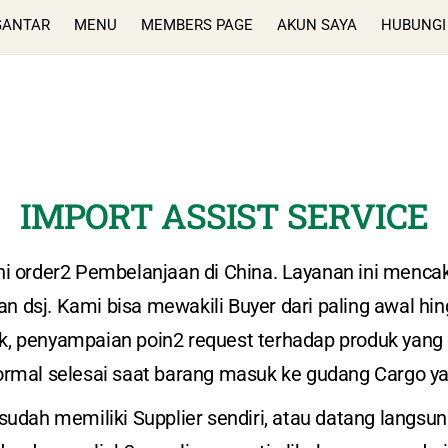
GANTAR
MENU
MEMBERS PAGE
AKUN SAYA
HUBUNGI
IMPORT ASSIST SERVICE
order2 Pembelanjaan di China. Layanan ini mencakup
 dsj. Kami bisa mewakili Buyer dari paling awal hing
, penyampaian poin2 request terhadap produk yang 
rmal selesai saat barang masuk ke gudang Cargo yan
udah memiliki Supplier sendiri, atau datang langsu