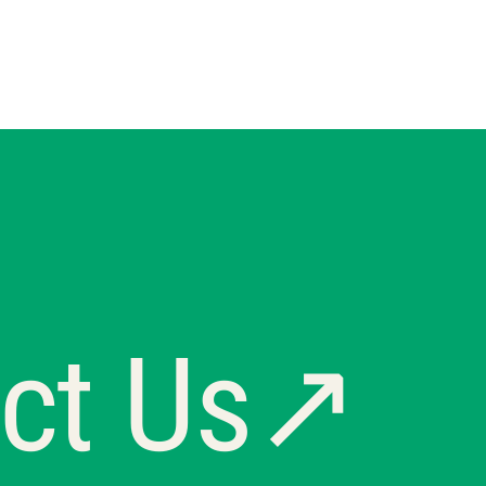
act Us↗