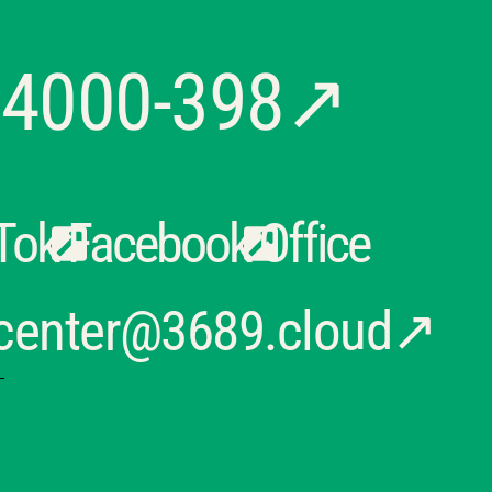
14000-398↗
Tok
Facebook
Office
center@3689.cloud↗