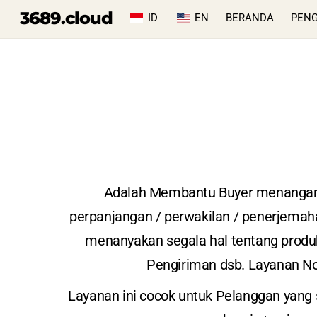
Skip
3689.cloud
ID
EN
BERANDA
PEN
to
content
Adalah Membantu Buyer menangani 
perpanjangan / perwakilan / penerjemahan
menanyakan segala hal tentang produk
Pengiriman dsb. Layanan No
Layanan ini cocok untuk Pelanggan yang s