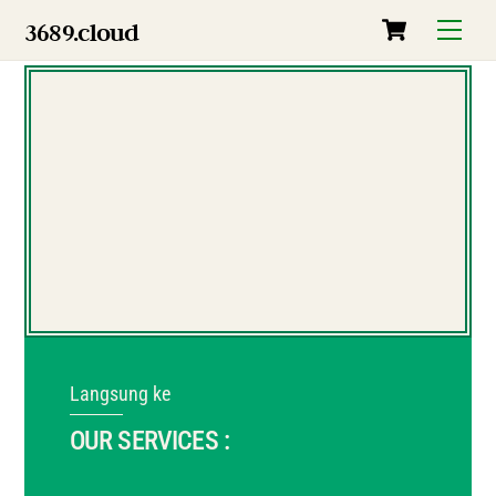
Skip
Cart
Men
3689.cloud
to
content
Langsung ke
OUR SERVICES :