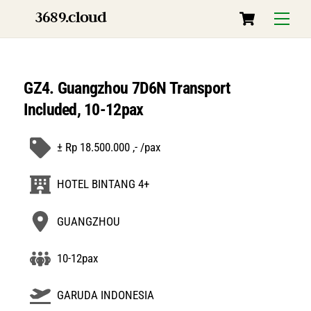
Skip
Cart
3689.cloud
Menu
to
content
GZ4. Guangzhou 7D6N Transport
Included, 10-12pax
± Rp 18.500.000 ,- /pax
HOTEL BINTANG 4+
GUANGZHOU
10-12pax
GARUDA INDONESIA