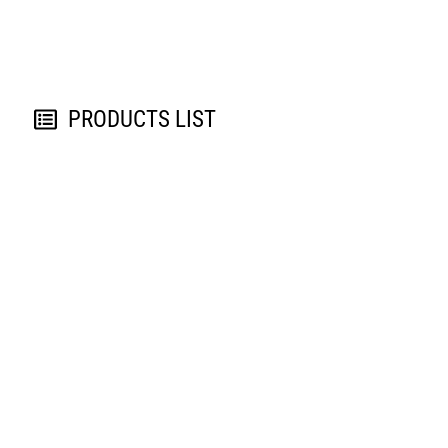
#usaha yg menjanjikan #ide dan peluang usaha #dicari mitra usaha
untuk distributor #mencari peluang usaha #usaha online yang
menjanjikan
PRODUCTS LIST