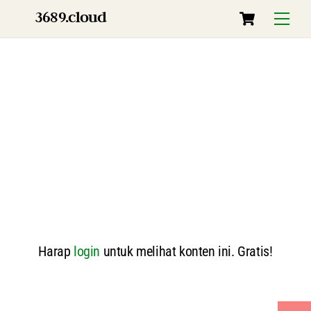
Skip
Cart
3689.cloud
Menu
to
content
Harap
login
untuk melihat konten ini. Gratis!