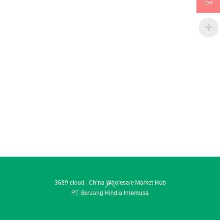
IDR
Back
3689.cloud - China Wholesale Market Hub
PT. Beruang Hindia Internusa
To
Top