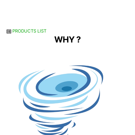
#usaha yg menjanjikan #ide dan peluang usaha #dicari
mitra usaha untuk distributor #mencari peluang usaha
#usaha online yang menjanjikan
PRODUCTS LIST
WHY ?